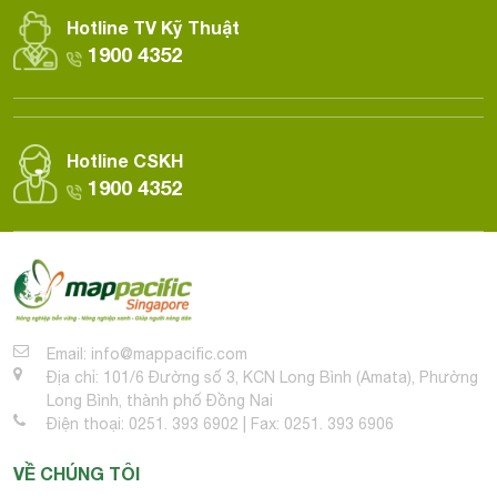
Hotline TV Kỹ Thuật
1900 4352
Hotline CSKH
1900 4352
Email: info@mappacific.com
Địa chỉ: 101/6 Đường số 3, KCN Long Bình (Amata), Phường
Long Bình, thành phố Đồng Nai
Điện thoại: 0251. 393 6902 | Fax: 0251. 393 6906
VỀ CHÚNG TÔI