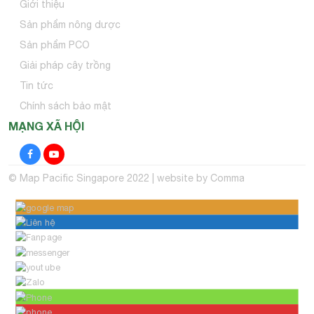
Giới thiệu
Sản phẩm nông dược
Sản phẩm PCO
Giải pháp cây trồng
Tin tức
Chính sách bảo mật
MẠNG XÃ HỘI
© Map Pacific Singapore 2022 | website by
Comma