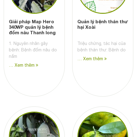
Giải pháp Map Hero
Quản lý bệnh thán thư
340WP quản lý bệnh
hại Xoài
đốm nâu Thanh long
1. Nguyên nhân gây
Triệu chứng, tác hại của
bệnh: Bệnh đốm nâu do
bệnh thán thư: Bệnh do
nấm
… Xem thêm
… Xem thêm