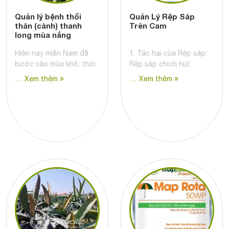
Quản lý bệnh thối
Quản Lý Rệp Sáp
thân (cành) thanh
Trên Cam
long mùa nắng
Hiện nay miền Nam đã
1. Tác hại của Rệp sáp:
bước vào mùa khô, thời
Rệp sáp chích hút
… Xem thêm
… Xem thêm