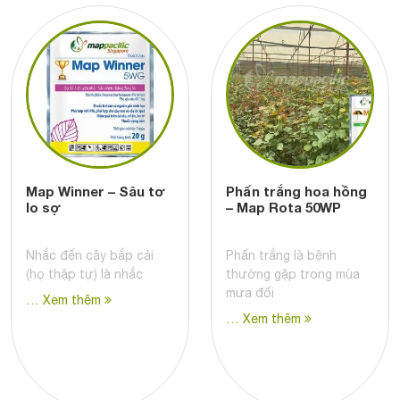
Map Winner – Sâu tơ
Phấn trắng hoa hồng
lo sợ
– Map Rota 50WP
Nhắc đến cây bắp cải
Phấn trắng là bệnh
(họ thập tự) là nhắc
thường gặp trong mùa
mưa đối
… Xem thêm
… Xem thêm