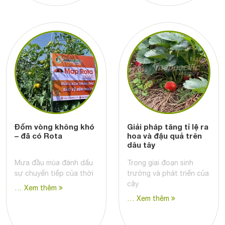
Đốm vòng không khó
Giải pháp tăng tỉ lệ ra
– đã có Rota
hoa và đậu quả trên
dâu tây
Mưa đầu mùa đánh dấu
Trong giai đoạn sinh
sự chuyển tiếp của thời
trưởng và phát triển của
cây
… Xem thêm
… Xem thêm