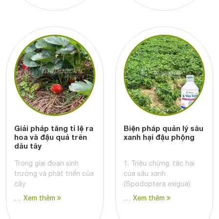
Giải pháp tăng tỉ lệ ra
Biện pháp quản lý sâu
hoa và đậu quả trên
xanh hại đậu phộng
dâu tây
Trong giai đoạn sinh
1. Triệu chứng, tác hại
trưởng và phát triển của
của sâu xanh
cây
(Spodoptera exigua):
… Xem thêm
… Xem thêm