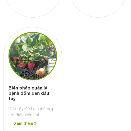
Biện pháp quản lý
bệnh đốm đen dâu
tây
Dâu tây Đà Lạt phù hợp
với điều kiện khí
… Xem thêm