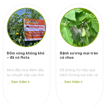
Đốm vòng không khó
Bệnh sương mai trên
– đã có Rota
cà chua
Mưa đầu mùa đánh dấu
Để phòng trừ hiệu quả
sự chuyển tiếp của thời
bệnh Sương mai trên cà
… Xem thêm
… Xem thêm