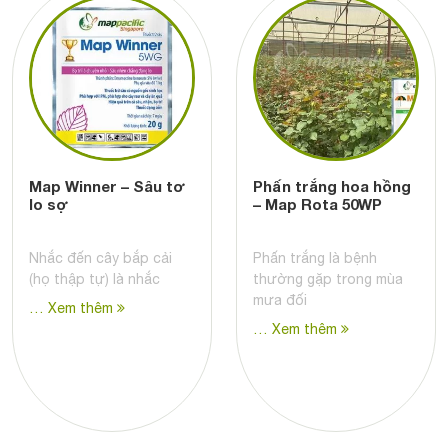
Map Winner – Sâu tơ
Phấn trắng hoa hồng
lo sợ
– Map Rota 50WP
Nhắc đến cây bắp cải
Phấn trắng là bệnh
(họ thập tự) là nhắc
thường gặp trong mùa
mưa đối
… Xem thêm
… Xem thêm