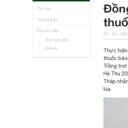
Đồn
Tin tức
thuố
Thông báo
Bộ sưu tập
28 - 04 - 202
Thư viện ảnh
Videos
Thực hiện
thuốc bảo
Trồng trọ
Hè Thu 202
Tháp nhằm
lúa.