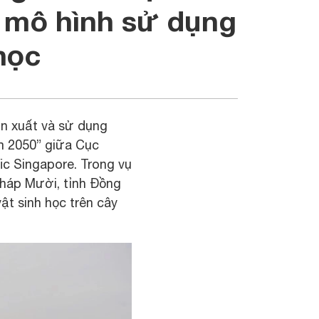
 mô hình sử dụng
học
ản xuất và sử dụng
m 2050” giữa Cục
ic Singapore. Trong vụ
 Tháp Mười, tỉnh Đồng
ật sinh học trên cây