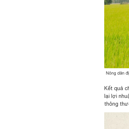
Nông dân đị
Kết quả c
lại lợi n
thông thườ