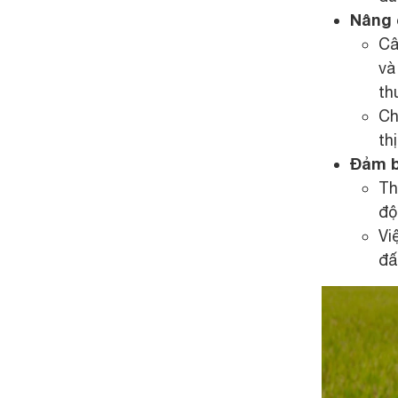
Nâng 
Câ
và
th
Ch
th
Đảm b
Th
độ
Vi
đấ