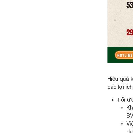
Hiệu quả 
các lợi í
Tối ưu
Kh
BV
Vi
dư