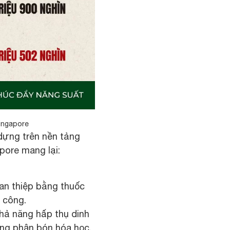
ingapore
dựng trên nền tảng
pore mang lại:
can thiệp bằng thuốc
n công.
khả năng hấp thụ dinh
ng phân bón hóa học.