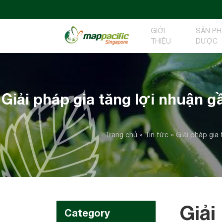
GIỚI
SẢN P
THIỆU
DƯỢC
Giải pháp gia tăng lợi nhuận 
Trang chủ
»
Tin tức
»
Giải pháp gia
Giải
Category