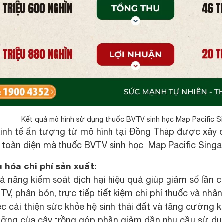
Kết quả mô hình sử dụng thuốc BVTV sinh học Map Pacific S
kinh tế ấn tượng từ mô hình tại Đồng Tháp được xây 
ch toàn diện mà thuốc BVTV sinh học
Map Pacific Singa
 hóa chi phí sản xuất:
ả năng kiểm soát dịch hại hiệu quả giúp giảm số lần 
TV, phân bón, trực tiếp tiết kiệm chi phí thuốc và nhâ
ệc cải thiện sức khỏe hệ sinh thái đất và tăng cường 
ỡng của cây trồng góp phần giảm dần nhu cầu sử dụ