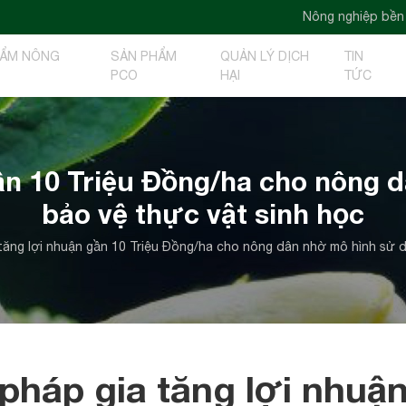
Nông nghiệp bền vững - Nông nghi
HẨM NÔNG
SẢN PHẨM
QUẢN LÝ DỊCH
TIN
PCO
HẠI
TỨC
gần 10 Triệu Đồng/ha cho nông
bảo vệ thực vật sinh học
 tăng lợi nhuận gần 10 Triệu Đồng/ha cho nông dân nhờ mô hình sử 
 pháp gia tăng lợi nhuận