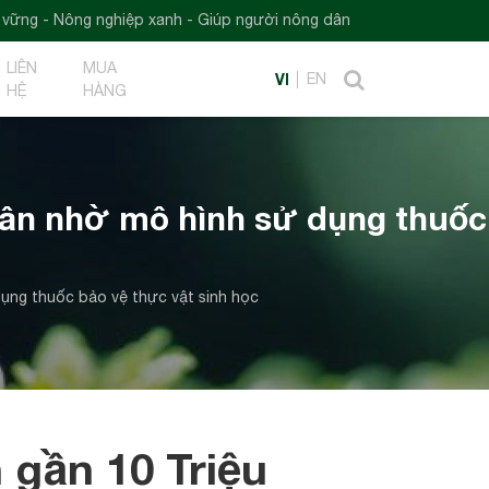
ệp xanh - Giúp người nông dân
LIÊN
MUA
VI
EN
HỆ
HÀNG
 dân nhờ mô hình sử dụng thuốc
dụng thuốc bảo vệ thực vật sinh học
 gần 10 Triệu