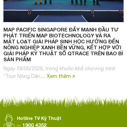
MAP PACIFIC SINGAPORE ĐẨY MẠNH ĐẦU TƯ
PHÁT TRIỂN MAP BIOTECHNOLOGY VÀ RA
MẮT LOẠT GIẢI PHÁP SINH HỌC HƯỚNG ĐẾN
NÔNG NGHIỆP XANH BỀN VỮNG, KẾT HỢP VỚI
GIẢI PHÁP KỸ THUẬT SỐ QTRACE TRÊN BAO BÌ
SẢN PHẨM
Ngày 28/05/2026, trong khuôn khổ chương trình
“Tour Nông Dân
… Xem thêm
Hotline TV Kỹ Thuật
1900 4352