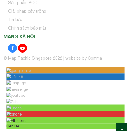
Sản phẩm PCO
Giải pháp cây trồng
Tin tức
Chính sách bảo mật
MẠNG XÃ HỘI
© Map Pacific Singapore 2022 | website by
Comma
Liên Hệ