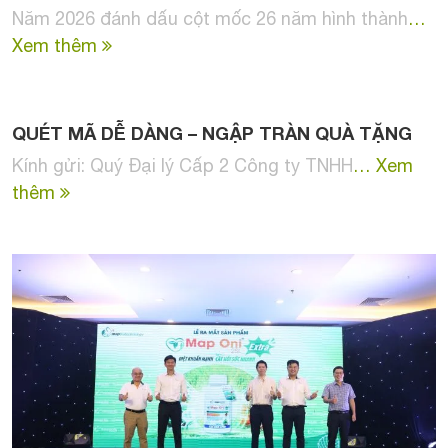
Năm 2026 đánh dấu cột mốc 26 năm hình thành
…
Xem thêm
QUÉT MÃ DỄ DÀNG – NGẬP TRÀN QUÀ TẶNG
Kính gửi: Quý Đại lý Cấp 2 Công ty TNHH
… Xem
thêm