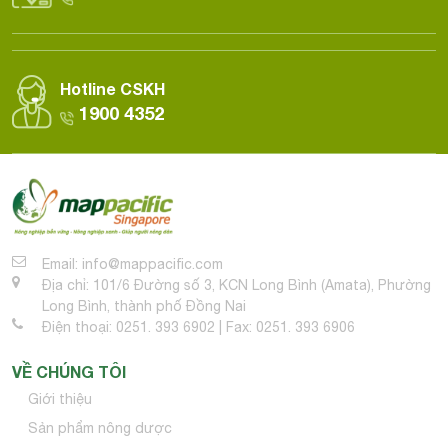
Hotline CSKH
1900 4352
Email: info@mappacific.com
Địa chỉ: 101/6 Đường số 3, KCN Long Bình (Amata), Phường
Long Bình, thành phố Đồng Nai
Điện thoại: 0251. 393 6902 | Fax: 0251. 393 6906
VỀ CHÚNG TÔI
Giới thiệu
Sản phẩm nông dược