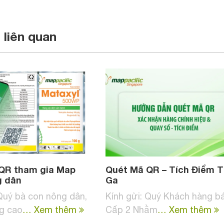
t liên quan
QR tham gia Map
Quét Mã QR – Tích Điểm 
g dân
Ga
 Quý bà con nông dân,
Kính gửi: Quý Khách hàng bá
g cao
… Xem thêm
Cấp 2 Nhằm
… Xem thêm