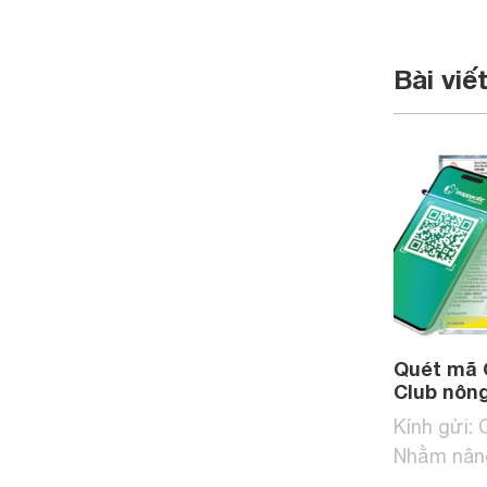
Bài viế
Quét mã 
Club nôn
Kính gửi:
Nhằm nân