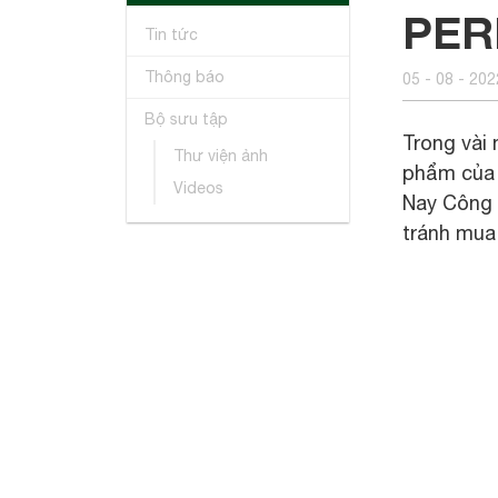
PER
Tin tức
Thông báo
05 - 08 - 202
Bộ sưu tập
Trong vài 
Thư viện ảnh
phẩm của 
Videos
Nay Công 
tránh mua 