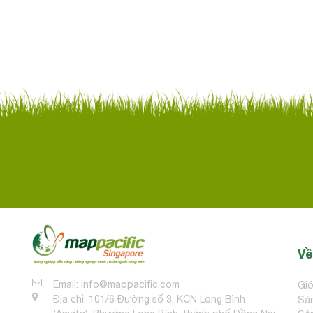
Về
Email: info@mappacific.com
Giớ
Địa chỉ: 101/6 Đường số 3, KCN Long Bình
Sả