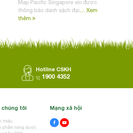
Map Pacific Singapore xin được
thông báo danh sách đại
… Xem
thêm
Hotline CSKH
1900 4352
 chúng tôi
Mạng xã hội
i thiệu
n phẩm nông dược