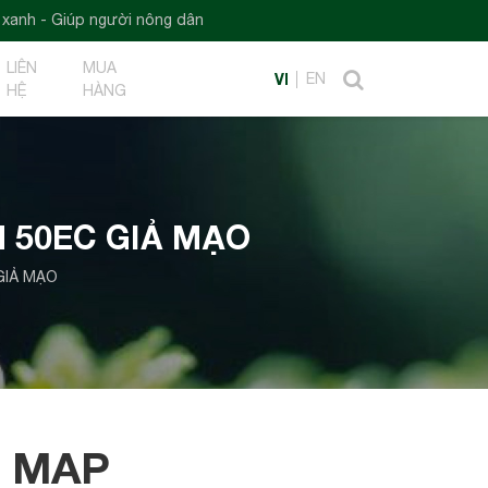
Giúp người nông dân
LIÊN
MUA
VI
EN
HỆ
HÀNG
 50EC GIẢ MẠO
GIẢ MẠO
 MAP