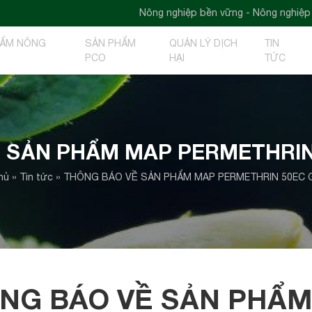
Nông nghiệp bền vững - Nông nghiệp xanh - 
HẨM NÔNG
SẢN PHẨM
QUẢN LÝ DỊCH
TIN
PCO
HẠI
TỨC
 SẢN PHẨM MAP PERMETHRIN
hủ
»
Tin tức
»
THÔNG BÁO VỀ SẢN PHẨM MAP PERMETHRIN 50EC 
NG BÁO VỀ SẢN PHẨM