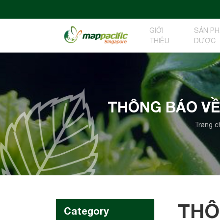
GIỚI
SẢN P
THIỆU
DƯỢC
THÔNG BÁO VỀ
Trang c
THÔ
Category